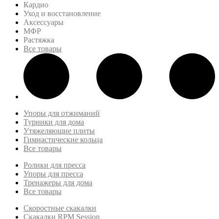
Кардио
Уход и восстановление
Аксессуары
МФР
Растяжка
Все товары
Упоры для отжиманий
Турники для дома
Утяжеляющие плиты
Гимнастические кольца
Все товары
Ролики для пресса
Упоры для пресса
Тренажеры для дома
Все товары
Скоростные скакалки
Скакалки RPM Session