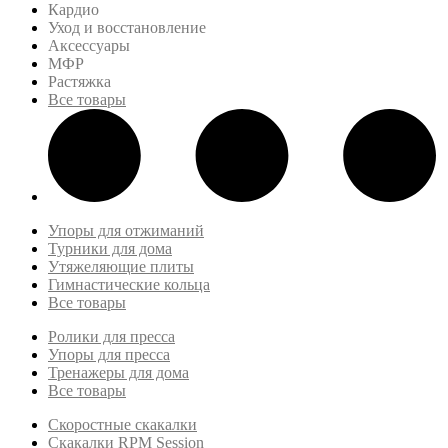
Кардио
Уход и восстановление
Аксессуары
МФР
Растяжка
Все товары
Упоры для отжиманий
Турники для дома
Утяжеляющие плиты
Гимнастические кольца
Все товары
Ролики для пресса
Упоры для пресса
Тренажеры для дома
Все товары
Скоростные скакалки
Скакалки RPM Session