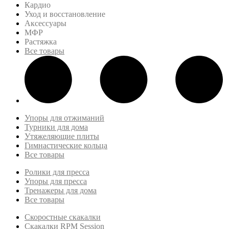
Кардио
Уход и восстановление
Аксессуары
МФР
Растяжка
Все товары
Упоры для отжиманий
Турники для дома
Утяжеляющие плиты
Гимнастические кольца
Все товары
Ролики для пресса
Упоры для пресса
Тренажеры для дома
Все товары
Скоростные скакалки
Скакалки RPM Session