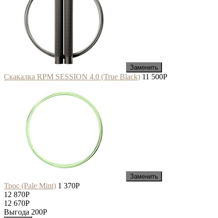
Заменить
Скакалка RPM SESSION 4.0 (True Black)
11 500
P
Заменить
Трос (Pale Mint)
1 370
P
12 870
P
12 670
P
Выгода 200
P