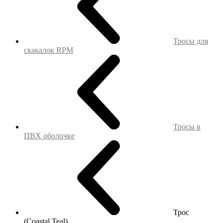
Тросы для
скакалок RPM
Тросы в
ПВХ оболочке
Трос
(Coastal Teal)