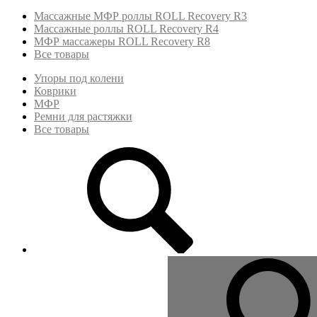
Массажные МФР роллы ROLL Recovery R3
Массажные роллы ROLL Recovery R4
МФР массажеры ROLL Recovery R8
Все товары
Упоры под колени
Коврики
МФР
Ремни для растяжки
Все товары