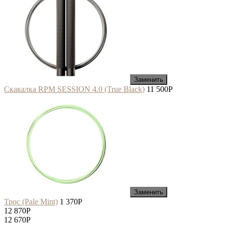
Заменить
Скакалка RPM SESSION 4.0 (True Black)
11 500
P
Заменить
Трос (Pale Mint)
1 370
P
12 870
P
12 670
P