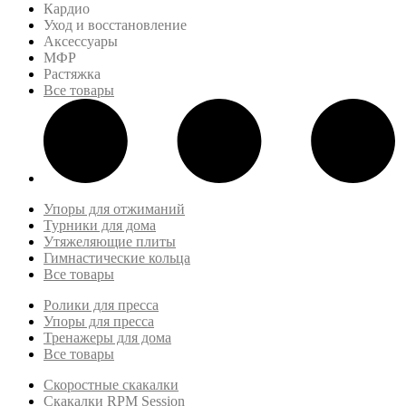
Кардио
Уход и восстановление
Аксессуары
МФР
Растяжка
Все товары
Упоры для отжиманий
Турники для дома
Утяжеляющие плиты
Гимнастические кольца
Все товары
Ролики для пресса
Упоры для пресса
Тренажеры для дома
Все товары
Скоростные скакалки
Скакалки RPM Session