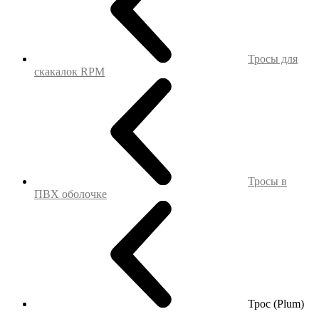
Тросы для
скакалок RPM
Тросы в
ПВХ оболочке
Трос (Plum)